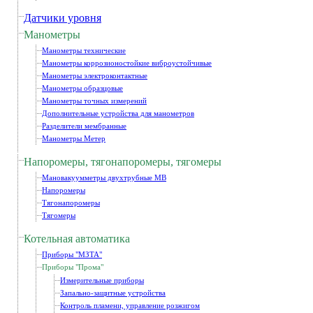
Датчики уровня
Манометры
Манометры технические
Манометры коррозионостойкие виброустойчивые
Манометры электроконтактные
Манометры образцовые
Манометры точных измерений
Дополнительные устройства для манометров
Разделители мембранные
Манометры Метер
Напоромеры, тягонапоромеры, тягомеры
Мановакуумметры двухтрубные МВ
Напоромеры
Тягонапоромеры
Тягомеры
Котельная автоматика
Приборы "МЗТА"
Приборы "Прома"
Измерительные приборы
Запально-защитные устройства
Контроль пламени, управление розжигом