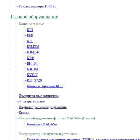
Газоанализаторы ИГС-98
Газовое оборудование
Клапаны газовые
КТЗ
КМГ
КЭГ
КЗМЭМ
КЗМЭФ
КЭФ
ВН, ВФ
КЗГЭМ
КЗЭУГ
КЭГ-9720
Клапаны сбросные КПС
Измерительные комплексы
Фильтры газовые
Индикаторы перепада давления
Краны
Газовое оборудование фирмы «MADAS» (Италия)
Клапаны «MADAS»
Газорегуляторные пункты и установки.
Газорегуляторные пункты шкафные (ГРПШ), домовые газорегуляторные п