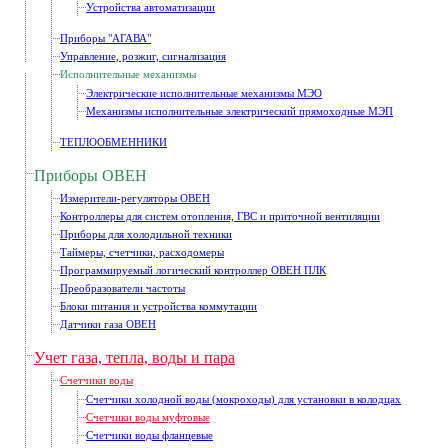
Устройства автоматизации
Приборы "АГАВА"
Управление, розжиг, сигнализация
Исполнительные механизмы
Электрические исполнительные механизмы МЭО
Механизмы исполнительные электрический прямоходные МЭП
ТЕПЛООБМЕННИКИ
Приборы ОВЕН
Измерители-регуляторы ОВЕН
Контроллеры для систем отопления, ГВС и приточной вентиляции
Приборы для холодильной техники
Таймеры, счетчики, расходомеры
Программируемый логический контроллер ОВЕН ПЛК
Преобразователи частоты
Блоки питания и устройства коммутации
Датчики газа ОВЕН
Учет газа, тепла, воды и пара
Счетчики воды
Счетчики холодной воды (мокроходы) для установки в колодцах
Счетчики воды муфтовые
Счетчики воды фланцевые