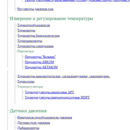
Регуляторы давления газа
Измерение и регулирование температуры
Термопреобразователи
Термометры
Термометры биметаллические
Термоманометры
Термометры электронные
Пирометры
Пирометры "Кельвин"
Пирометры ARKOM
Пирометры АКТАКОМ
Термометры манометрические, сигнализирующие, самопишущие.
Термостаты
Терморегуляторы
Терморегуляторы аналоговые АРТ
Терморегуляторы микропроцессорные МПРТ
Датчики давления
Измерители-преобразователи давления
Датчики-реле давления
Дифманометры