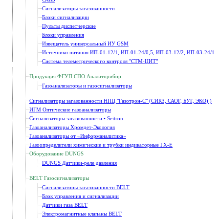
Сигнализаторы загазованности
Блоки сигнализации
Пульты диспетчерские
Блоки управления
Извещатель универсальный ИУ GSM
Источники питания ИП-01-12/1, ИП-01-24/0,5, ИП-03-12/2, ИП-03-24/1
Система телеметрического контроля "СТМ-ЦИТ"
Продукция ФГУП СПО Аналитприбор
Газоанализаторы и газосигнализаторы
Сигнализаторы загазованности НПЦ "Газотрон-С" (СИКЗ, САОГ, БУГ, ЭКО) )
ИГМ Оптические газоанализаторы
Сигнализаторы загазованности • Seitron
Газоанализаторы Хромдет-Экология
Газоанализаторы от «Информаналитика»
Газоопределители химические и трубки индикаторные ГХ-Е
Оборудование DUNGS
DUNGS Датчики-реле давления
BELT Газосигнализаторы
Сигнализаторы загазованности BELT
Блок управления и сигнализации
Датчики газа BELT
Электромагнитные клапаны BELT