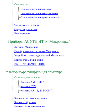
Счетчики газа
Газовые счетчики бытовые
Газовые счетчики коммунальные
Газовые счетчики промышленные
Средства учета тепла
Средства учета газа
Расходомеры
Приборы АСУТП НТФ "Микроникс"
Датчики Микроникс
Преобразователи сигналов Микроникс
Устройства защиты двигателей Микроникс
Контроллеры Микроникс
ИМПОРТОЗАМЕЩЕНИЕ
Запорно-регулирующая арматура
Соленоидные клапаны
Клапаны SMS-TORK
Клапаны TSV
Клапаны СК-11, 21 РОСМА
Клапаны предохранительные
Клапаны обратные
Клапаны балансировочные