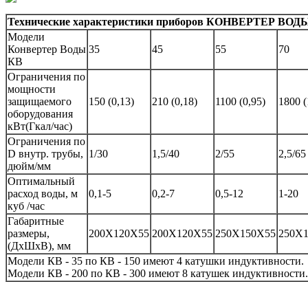
Технические характеристики приборов КОНВЕРТЕР ВОДЫ К
Модели
Конвертер Воды
35
45
55
70
КВ
Ограничения по
мощности
защищаемого
150 (0,13)
210 (0,18)
1100 (0,95)
1800 (
оборудования
кВт(Гкал/час)
Ограничения по
D внутр. трубы,
1/30
1,5/40
2/55
2,5/65
дюйм/мм
Оптимальный
расход воды, м
0,1-5
0,2-7
0,5-12
1-20
куб /час
Габаритные
размеры,
200Х120Х55
200Х120Х55
250Х150Х55
250Х
(ДхШхВ), мм
Модели КВ - 35 по КВ - 150 имеют 4 катушки индуктивности.
Модели КВ - 200 по КВ - 300 имеют 8 катушек индуктивности.