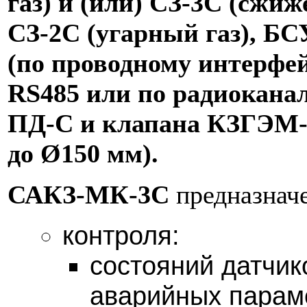
газ) и (или) СЗ-3С (сжиж
СЗ-2С (угарный газ), Б
(по проводному интерфе
RS485 или по радиокана
ПД-С и клапана КЗГЭМ-
до Ø150 мм).
САКЗ-МК-3С
предназначе
контроля:
состояний датчик
аварийных парам