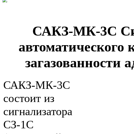
САКЗ-МК-3С С
автоматического 
загазованности а
САКЗ-МК-3С
состоит из
сигнализатора
СЗ-1С