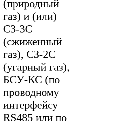
(природный
газ) и (или)
СЗ-3С
(сжиженный
газ), СЗ-2С
(угарный газ),
БСУ-КС (по
проводному
интерфейсу
RS485 или по