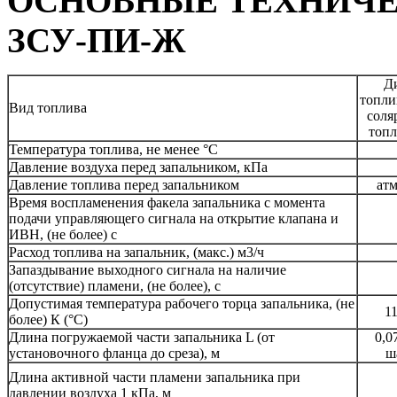
ОСНОВНЫЕ ТЕХНИЧЕ
ЗСУ-ПИ-Ж
Д
топли
Вид топлива
соля
топл
Температура топлива, не менее °С
Давление воздуха перед запальником, кПа
Давление топлива перед запальником
ат
Время воспламенения факела запальника с момента
подачи управляющего сигнала на открытие клапана и
ИВН, (не более) с
Расход топлива на запальник, (макс.) м3/ч
Запаздывание выходного сигнала на наличие
(отсутствие) пламени, (не более), с
Допустимая температура рабочего торца запальника, (не
11
более) К (°С)
Длина погружаемой части запальника L (от
0,07
установочного фланца до среза), м
ш
Длина активной части пламени запальника при
давлении воздуха 1 кПа, м