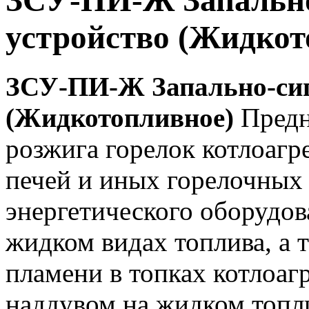
ЗСУ-ПИ-Ж Запальн
устройство (Жидкот
ЗСУ-ПИ-Ж Запально-сиг
(Жидкотопливное)
Предн
розжига горелок котлоагр
печей и иных горелочных
энергетического оборудов
жидком видах топлива, а 
пламени в топках котлоаг
наддувом на жидком топл