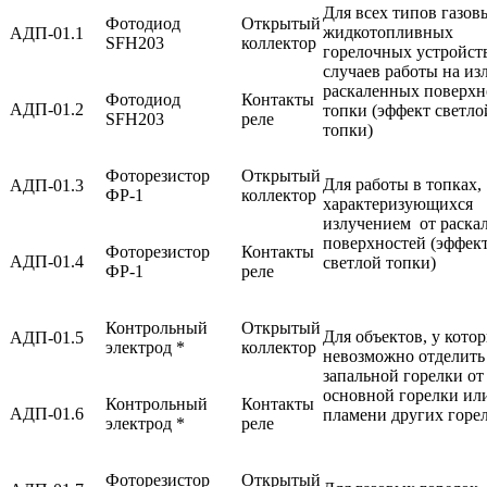
Для всех типов газов
Фотодиод
Открытый
жидкотопливных
АДП-01.1
SFH203
коллектор
горелочных устройст
случаев работы на из
раскаленных поверхн
Фотодиод
Контакты
АДП-01.2
топки (эффект светло
SFH203
реле
топки)
Фоторезистор
Открытый
Для работы в топках,
АДП-01.3
ФР-1
коллектор
характеризующихся
излучением от раска
поверхностей (эффек
Фоторезистор
Контакты
АДП-01.4
светлой топки)
ФР-1
реле
Контрольный
Открытый
Для объектов, у кото
АДП-01.5
электрод *
коллектор
невозможно отделить
запальной горелки от
основной горелки ил
Контрольный
Контакты
АДП-01.6
пламени других горе
электрод *
реле
Фоторезистор
Открытый