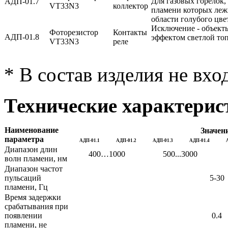
Для газовых горелок,
АДП-01.7
VT33N3
коллектор
пламени которых леж
области голубого цве
Исключение - объект
Фоторезистор
Контакты
АДП-01.8
эффектом светлой то
VT33N3
реле
* В состав изделия не вхо
Технические характерис
Наименование
Значен
параметра
АДП-01.1
АДП-01.2
АДП-01.3
АДП-01.4
Диапазон длин
400…1000
500...3000
волн пламени, нм
Диапазон частот
пульсаций
5-30
пламени, Гц
Время задержки
срабатывания при
появлении
0.4
пламени, не