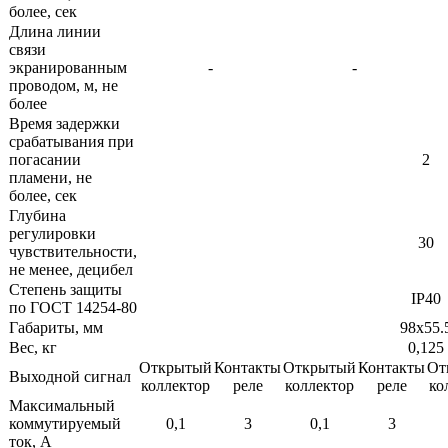
более, сек
Длина линии
связи
экранированным
-
-
проводом, м, не
более
Время задержки
срабатывания при
погасании
2
пламени, не
более, сек
Глубина
регулировки
30
чувствительности,
не менее, децибел
Степень защиты
IP40
по ГОСТ 14254-80
Габариты, мм
98х55.
Вес, кг
0,125
Открытый
Контакты
Открытый
Контакты
От
Выходной сигнал
коллектор
реле
коллектор
реле
ко
Максимальный
коммутируемый
0,1
3
0,1
3
ток, А