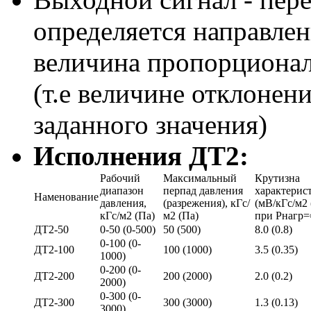
определяется направле
величина пропорциона
(т.е величине отклонен
заданного значения)
Исполнения
ДТ2
:
Рабочий
Максимальный
Крутизна
диапазон
перпад давления
характерис
Наменование
давления,
(разрежения), кГс/
(мВ/кГс/м2
кГс/м2 (Па)
м2 (Па)
при Рнагр
ДТ2-50
0-50 (0-500)
50 (500)
8.0 (0.8)
0-100 (0-
ДТ2-100
100 (1000)
3.5 (0.35)
1000)
0-200 (0-
ДТ2-200
200 (2000)
2.0 (0.2)
2000)
0-300 (0-
ДТ2-300
300 (3000)
1.3 (0.13)
3000)