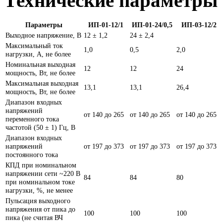
Технические параметры 
Параметры
ИП-01-12/1
ИП-01-24/0,5
ИП-03-12/2
Выходное напряжение, В
12 ± 1,2
24 ± 2,4
Максимальный ток
1,0
0,5
2,0
нагрузки, А, не более
Номинальная выходная
12
12
24
мощность, Вт, не более
Максимальная выходная
13,1
13,1
26,4
мощность, Вт, не более
Диапазон входных
напряжений
от 140 до 265
от 140 до 265
от 140 до 265
переменного тока
частотой (50 ± 1) Гц, В
Диапазон входных
напряжений
от 197 до 373
от 197 до 373
от 197 до 373
постоянного тока
КПД при номинальном
напряжении сети ~220 В
84
84
80
при номинальном токе
нагрузки, %, не менее
Пульсация выходного
напряжения от пика до
100
100
100
пика (не считая ВЧ