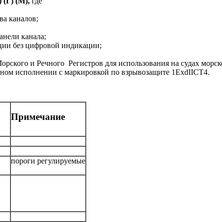
(Г) (М),
где
ва каналов;
анели канала;
ации без цифровой индикации;
орского и Речного Регистров для использования на судах морск
ном исполнении с маркировкой по взрывозащите 1ЕxdIICT4.
Примечание
пороги регулируемые