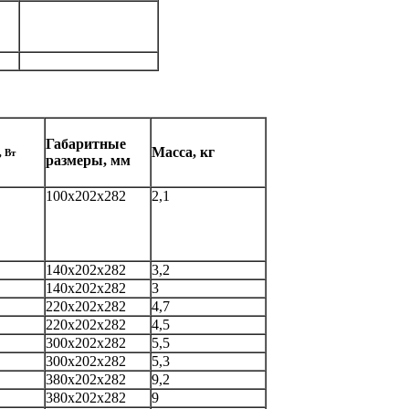
Габаритные
Масса, кг
 Вт
размеры, мм
100х202х282
2,1
140х202х282
3,2
140х202х282
3
220х202х282
4,7
220х202х282
4,5
300х202х282
5,5
300х202х282
5,3
380х202х282
9,2
380х202х282
9