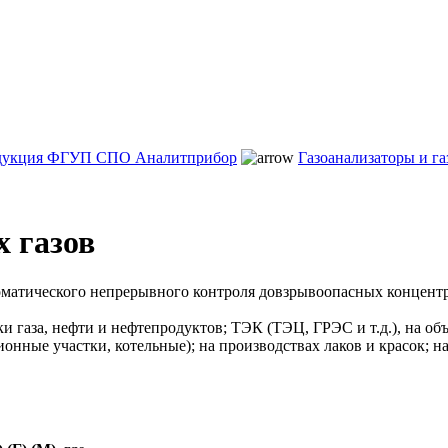
дукция ФГУП СПО Аналитприбор
Газоанализаторы и г
 газов
оматического непрерывного контроля довзрывоопасных концент
 газа, нефти и нефтепродуктов; ТЭК (ТЭЦ, ГРЭС и т.д.), на объ
ые участки, котельные); на производствах лаков и красок; на ск