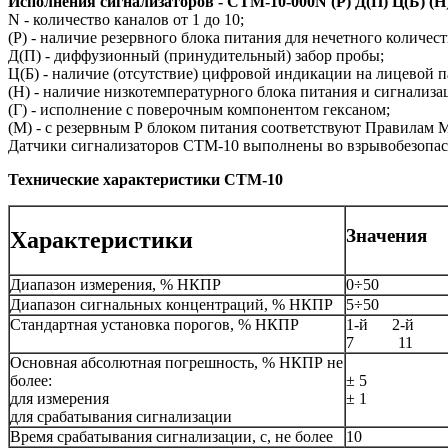
Исполнения сигнализаторов - СТМ-10-000N (Р) Д(П) Ц(Б) (Н) 
N - количество каналов от 1 до 10;
(Р) - наличие резервного блока питания для нечетного количест
Д(П) - диффузионный (принудительный) забор пробы;
Ц(Б) - наличие (отсутствие) цифровой индикации на лицевой п
(Н) - наличие низкотемпературного блока питания и сигнализ
(Г) - исполнение с поверочным компонентом гексаном;
(М) - с резервным Р блоком питания соответствуют Правилам М
Датчики сигнализаторов СТМ-10 выполнены во взрывобезопас
Технические характеристики СТМ-10
Значения
Характеристики
Диапазон измерения, % НКПР
0÷50
Диапазон сигнальных концентраций, % НКПР
5÷50
Стандартная установка порогов, % НКПР
1-й 2-й
7 11
Основная абсолютная погрешность, % НКПР не
более:
± 5
для измерения
± 1
для срабатывания сигнализации
Время срабатывания сигнализации, с, не более
10