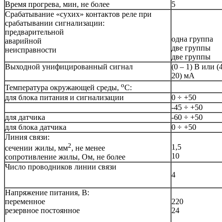
Время прогрева, мин, не более
5
Срабатывание «сухих» контактов реле при
срабатывании сигнализации:
предварительной
одна группа
аварийной
две группы
неисправности
две группы
Выходной унифицированный сигнал
(0 – 1) В или (
20) мА
о
Температура окружающей среды,
С:
для блока питания и сигнализации
0 ÷ +50
-45 ÷ +50
для датчика
-60 ÷ +50
для блока датчика
0 ÷ +50
Линия связи:
2
1,5
сечении жилы, мм
, не менее
10
сопротивление жилы, Ом, не более
Число проводников линии связи
4
Напряжение питания, В:
переменное
220
резервное постоянное
24