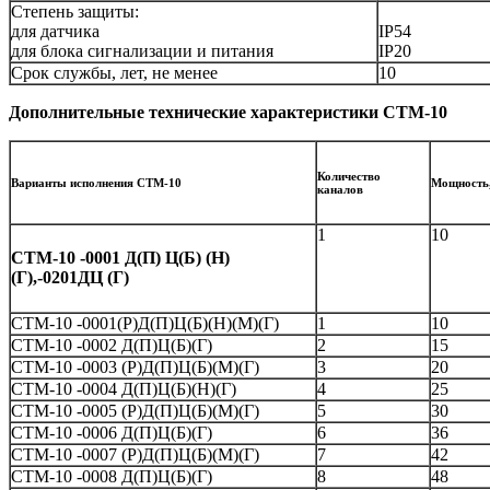
Степень защиты:
для датчика
IP54
для блока сигнализации и питания
IP20
Срок службы, лет, не менее
10
Дополнительные технические характеристики СТМ-10
Количество
Варианты исполнения СТМ-10
Мощность,
каналов
1
10
СТМ-10 -0001 Д(П) Ц(Б) (Н)
(Г),-0201ДЦ (Г)
СТМ-10 -0001(Р)Д(П)Ц(Б)(Н)(М)(Г)
1
10
СТМ-10 -0002 Д(П)Ц(Б)(Г)
2
15
СТМ-10 -0003 (Р)Д(П)Ц(Б)(М)(Г)
3
20
СТМ-10 -0004 Д(П)Ц(Б)(Н)(Г)
4
25
СТМ-10 -0005 (Р)Д(П)Ц(Б)(М)(Г)
5
30
СТМ-10 -0006 Д(П)Ц(Б)(Г)
6
36
СТМ-10 -0007 (Р)Д(П)Ц(Б)(М)(Г)
7
42
СТМ-10 -0008 Д(П)Ц(Б)(Г)
8
48