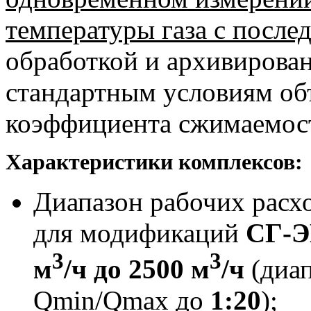
температуры газа с посл
обработкой и архивирова
стандартным условиям объ
коэффициента сжимаемос
Характеристики комплексов:
Диапазон рабочих расх
для модификаций
СГ-ЭК
3
3
м
/ч до 2500 м
/ч
(диап
Qmin/Qmax до
1:20
);