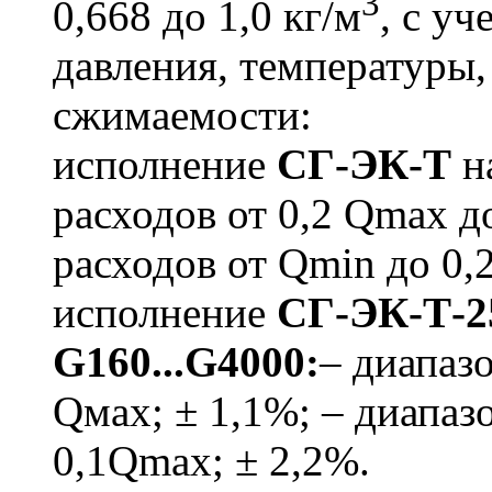
3
0,668 до 1,0 кг/м
, с у
давления, температуры
сжимаемости:
исполнение
СГ-ЭК-Т
на
расходов от 0,2 Qmax д
расходов от Qmin до 0,
исполнение
СГ-ЭК-Т-25
G160...G4000:
– диапаз
Qмах; ± 1,1%; – диапаз
0,1Qmax; ± 2,2%.