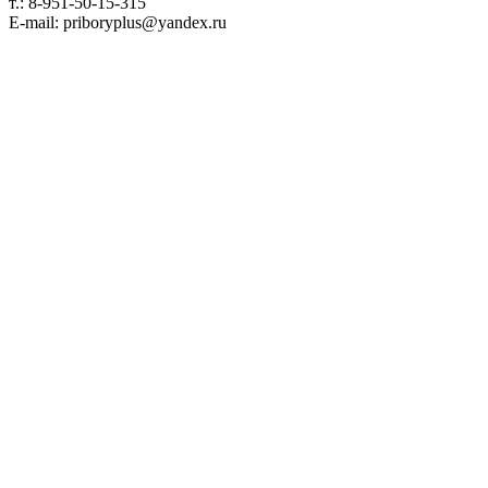
т.: 8-951-50-15-315
E-mail: priboryplus@yandex.ru