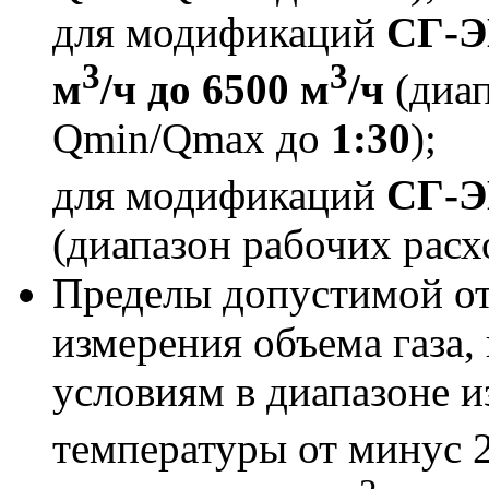
для модификаций
СГ-Э
3
3
м
/ч до 6500 м
/ч
(диап
Qmin/Qmax до
1:30
);
для модификаций
СГ-ЭК
(диапазон рабочих рас
Пределы допустимой о
измерения объема газа,
условиям в диапазоне и
температуры от минус 