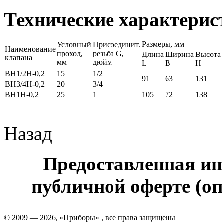
Технические характерис
Размеры, мм
Условный
Присоединит.
Наименование
проход,
резьба G,
Длина
Ширина
Высота
клапана
мм
дюйм
L
B
H
ВН1/2Н-0,2
15
1/2
91
63
131
ВН3/4Н-0,2
20
3/4
ВН1Н-0,2
25
1
105
72
138
Назад
Предоставленная ин
публичной оферте (оп
© 2009 — 2026, «Приборы» , все права защищены