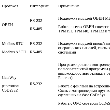
Протокол
Интерфейс
Применение
Поддержка модулей ОВЕН М
RS-232
ОВЕН
Работа в сетях ОВЕН совмест
RS-485
ТРМ151, ТРМ148, ТРМ133 и т.
Поддержка модулей ввода/выв
Modbus RTU
RS-232
операторских панелей, связь
Modbus ASCII
RS-485
системами
Программирование контроллер
пользовательской программы (в
высокоскоростная отладка в р
GateWay
Ethernet).
RS-232
(протокол
Работа с файлами на встроенно
CoDeSys)
Связь с контроллерами других
сделанных на базе CoDeSys.
Работа с OPC-сервером CoDeS