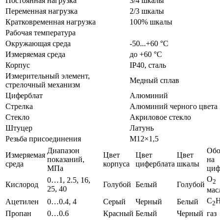
Постоянная нагрузка
3/4 шкалы
Переменная нагрузка
2/3 шкалы
Кратковременная нагрузка
100% шкалы
Рабочая температура
Окружающая среда
-50...+60 °С
Измеряемая среда
до +60 °С
Корпус
IP40, сталь
Измерительный элемент,
Медный сплав
стрелочный механизм
Циферблат
Алюминий
Стрелка
Алюминий черного цвета
Стекло
Акриловое стекло
Штуцер
Латунь
Резьба присоединения
М12×1,5
Диапазон
Обо
Измеряемая
Цвет
Цвет
Цвет
показаний,
на
среда
корпуса
циферблата
шкалы
МПа
циф
O
0…1, 2.5, 16,
2
Кислород
Голубой
Белый
Голубой
25, 40
мас
C
Ацетилен
0…0.4, 4
Серый
Черный
Белый
2
Пропан
0…0.6
Красный
Белый
Черный
газ