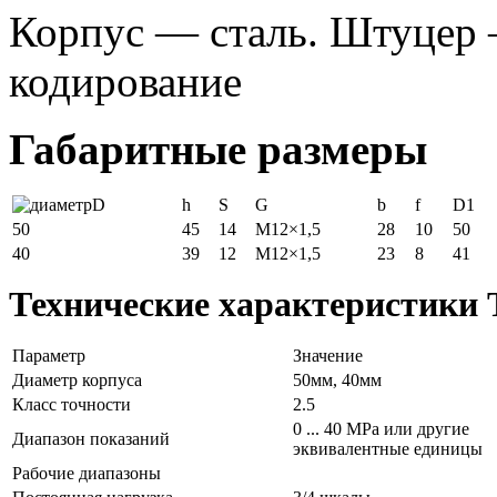
Корпус — сталь. Штуцер 
кодирование
Габаритные размеры
D
h
S
G
b
f
D1
50
45
14
М12×1,5
28
10
50
40
39
12
М12×1,5
23
8
41
Технические характеристики
Параметр
Значение
Диаметр корпуса
50мм, 40мм
Класс точноcти
2.5
0 ... 40 MPa или другие
Диапазон показаний
эквивалентные единицы
Рабочие диапазоны