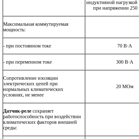
индуктивной нагрузкой (c
при напряжении 250 
Максимальная коммутируемая
мощность:
- при постоянном токе
70 В·А
- при переменном токе
300 В·А
Сопротивление изоляции
электрических цепей при
20 МОм
нормальных климатических
условиях, не менее
Датчик-реле
сохраняет
работоспособность при воздействии
климатических факторов внешней
среды: