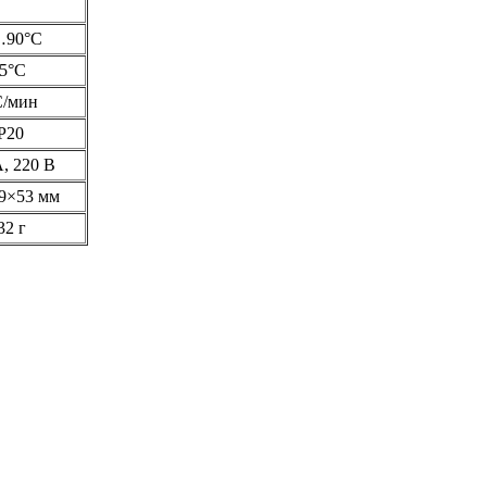
…90°С
5°С
С/мин
P20
, 220 В
9×53 мм
32 г